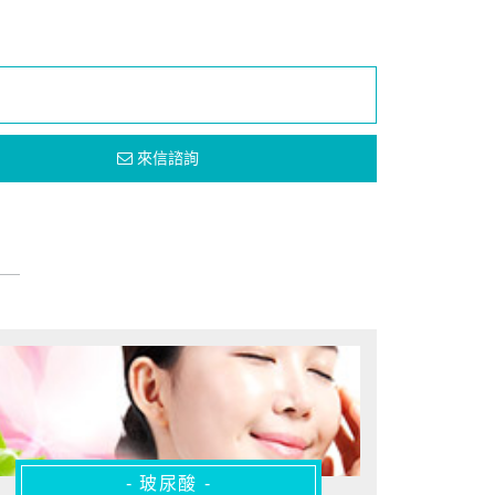
來信諮詢
- 玻尿酸 -