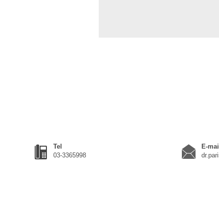
Tel
E-mai
03-3365998
dr.pa